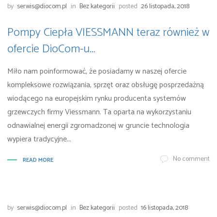
by
serwis@diocom.pl
in
Bez kategorii
posted
26 listopada, 2018
Pompy Ciepła VIESSMANN teraz również w
ofercie DioCom-u…
Miło nam poinformować, że posiadamy w naszej ofercie
kompleksowe rozwiązania, sprzęt oraz obsługę posprzedażną
wiodącego na europejskim rynku producenta systemów
grzewczych firmy Viessmann. Ta oparta na wykorzystaniu
odnawialnej energii zgromadzonej w gruncie technologia
wypiera tradycyjne...
No comment
READ MORE
by
serwis@diocom.pl
in
Bez kategorii
posted
16 listopada, 2018