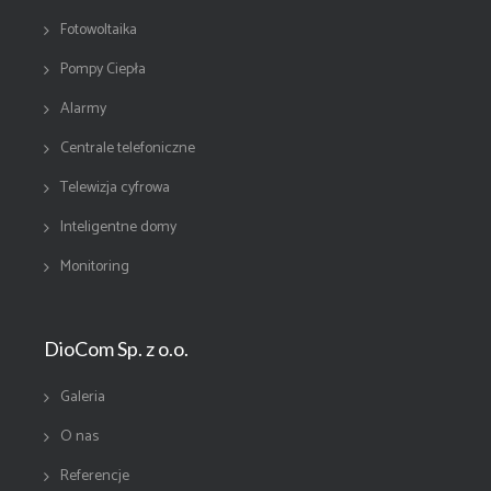
Fotowoltaika
Pompy Ciepła
Alarmy
Centrale telefoniczne
Telewizja cyfrowa
Inteligentne domy
Monitoring
DioCom Sp. z o.o.
Galeria
O nas
Referencje