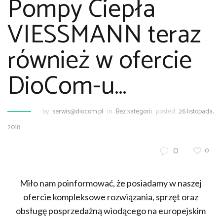
Pompy Ciepła
VIESSMANN teraz
również w ofercie
DioCom-u…
by
serwis@diocom.pl
in
Bez kategorii
posted
26 listopada,
2018
0
0
Miło nam poinformować, że posiadamy w naszej
ofercie kompleksowe rozwiązania, sprzęt oraz
obsługę posprzedażną wiodącego na europejskim