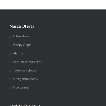
Nasza Oferta
Fotowoltaika
Pompy Ciepła
Alarmy
Centrale telefoniczne
Telewizja cyfrowa
Inteligentne domy
Monitoring
DioCom Sp. z o.o.