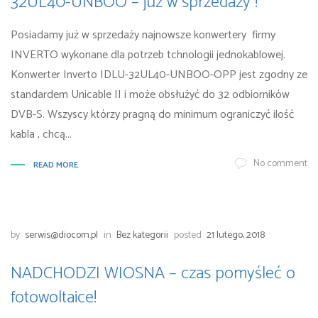
32UL40-UNBOO – już w sprzedaży !
Posiadamy już w sprzedaży najnowsze konwertery firmy
INVERTO wykonane dla potrzeb tchnologii jednokablowej.
Konwerter Inverto IDLU-32UL40-UNBOO-OPP jest zgodny ze
standardem Unicable II i może obsłużyć do 32 odbiorników
DVB-S. Wszyscy którzy pragną do minimum ograniczyć ilość
kabla , chcą...
No comment
READ MORE
by
serwis@diocom.pl
in
Bez kategorii
posted
21 lutego, 2018
NADCHODZI WIOSNA – czas pomyśleć o
fotowoltaice!