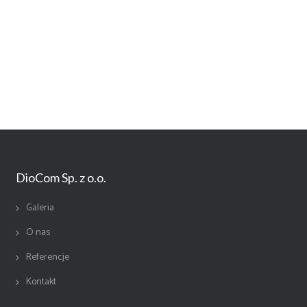
DioCom Sp. z o.o.
Galeria
O nas
Referencje
Kontakt