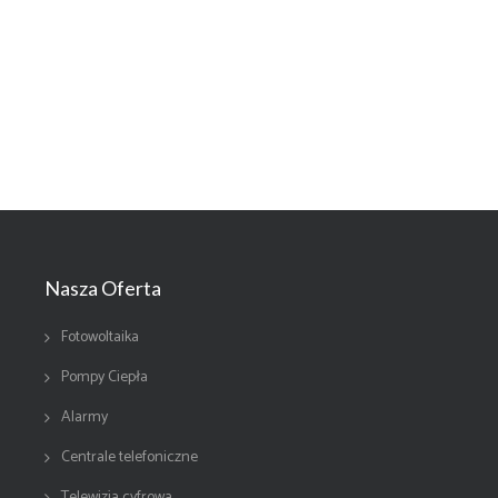
Nasza Oferta
Fotowoltaika
Pompy Ciepła
Alarmy
Centrale telefoniczne
Telewizja cyfrowa