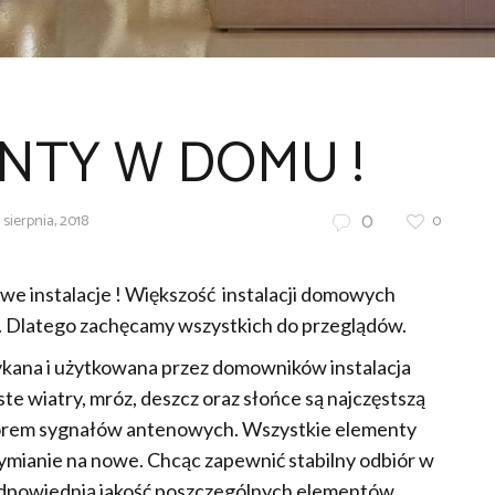
NTY W DOMU !
0
 sierpnia, 2018
0
we instalacje ! Większość instalacji domowych
i. Dlatego zachęcamy wszystkich do przeglądów.
otykana i użytkowana przez domowników instalacja
 wiatry, mróz, deszcz oraz słońce są najczęstszą
iorem sygnałów antenowych. Wszystkie elementy
 wymianie na nowe. Chcąc zapewnić stabilny odbiór w
dpowiednią jakość poszczególnych elementów.