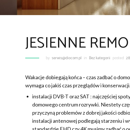
JESIENNE REMO
by
serwis@diocom.pl
in
Bez kategorii
posted
28
Wakacje dobiegają końca – czas zadbać o domo
wymaga co jakiś czas przeglądów i konserwacj
instalacji DVB-T oraz SAT : najczęściej sp
domowego centrum rozrywki. Niestety częste
przyczyną problemów z dobrej jakości odb
instalacji antenowej podlegają starzeniu i
standardzie FHD czy 4K musimy zadbać o o