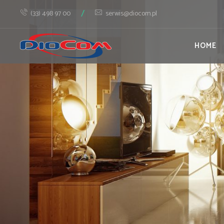
/
(33) 498 97 00
serwis@diocom.pl
HOME