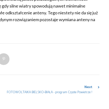
ię gdy silne wiatry spowodują nawet minimalne
łe odkształcenie anteny. Tego niestety nie da się już
edynym rozwiązaniem pozostaje wymiana anteny na
Next
FOTOWOLTAIKA BIELSKO-BIAŁA - program Czyste Powietrze !