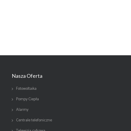
Nasza Oferta
Fotowoltaika
Pompy Ciepła
Alarmy
Centrale telefoniczne
Telewizja cyfrowa