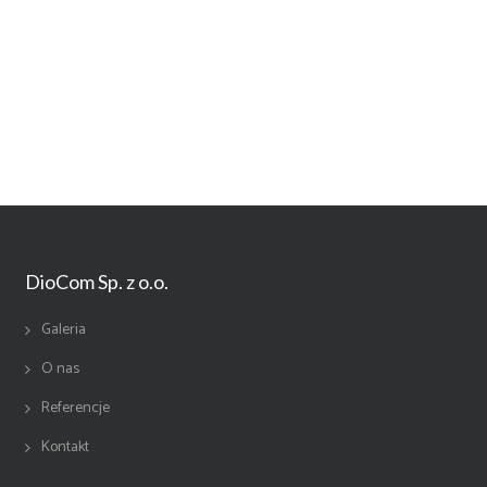
DioCom Sp. z o.o.
Galeria
O nas
Referencje
Kontakt