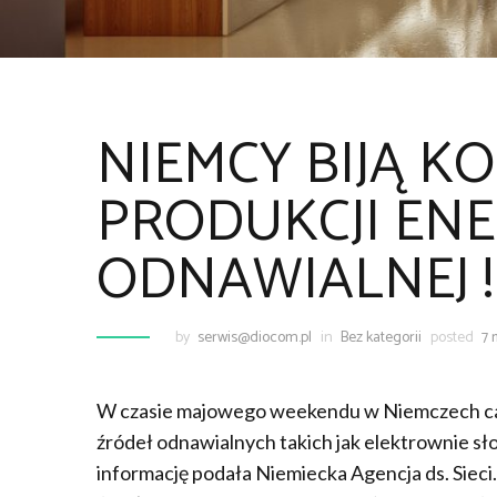
NIEMCY BIJĄ K
PRODUKCJI ENE
ODNAWIALNEJ !
by
serwis@diocom.pl
in
Bez kategorii
posted
7 
W czasie majowego weekendu w Niemczech cał
źródeł odnawialnych takich jak elektrownie s
informację podała Niemiecka Agencja ds. Sieci.