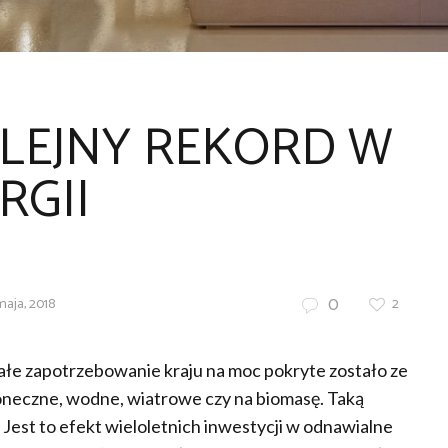
OLEJNY REKORD W
RGII
0
maja, 2018
2
e zapotrzebowanie kraju na moc pokryte zostało ze
łoneczne, wodne, wiatrowe czy na biomasę. Taką
 Jest to efekt wieloletnich inwestycji w odnawialne