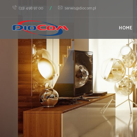
/
(33) 498 97 00
serwis@diocom.pl
HOME